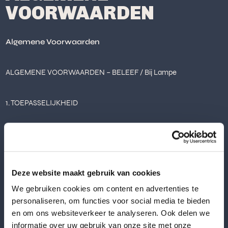
VOORWAARDEN
Algemene Voorwaarden
ALGEMENE VOORWAARDEN – BELEEF / Bij Lampe
1. TOEPASSELIJKHEID
Deze algemene voorwaarden zijn van toepassing op alle
aanbiedingen, offertes, overeenkomsten en leveringen van
Deze website maakt gebruik van cookies
diensten door Beleef / Bij Lampe , zowel aan particuliere als
We gebruiken cookies om content en advertenties te
zakelijke klanten, tenzij schriftelijk anders is overeengekomen.
personaliseren, om functies voor social media te bieden
en om ons websiteverkeer te analyseren. Ook delen we
2. OFFERTES EN AANTAL GASTEN
informatie over uw gebruik van onze site met onze