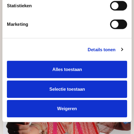
Statistieken
Marketing
FACILITAIR
MEDEWERKER
Details tonen
Alles toestaan
Selectie toestaan
Weigeren