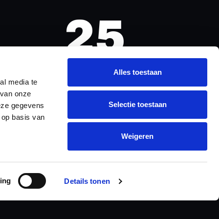
24
SECONDS
Alles toestaan
al media te
 van onze
Selectie toestaan
deze gegevens
 op basis van
Weigeren
ing
Details tonen