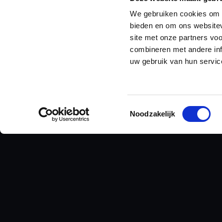
We gebruiken cookies om c
bieden en om ons websitev
ALGEMENE VOO
site met onze partners vo
combineren met andere inf
uw gebruik van hun servic
PRIVACYVERKLA
Toestemmingsselectie
Noodzakelijk
Zijn er kluisjes aanwezig?
Kan ik hier komen werken?