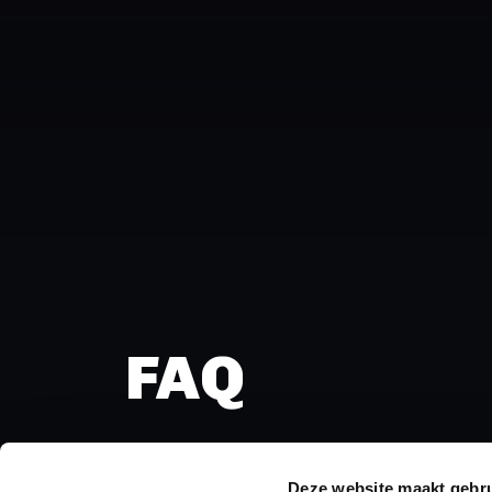
FAQ
Bekijk hieronder de meest gestelde vragen. H
contact met ons op.
Deze website maakt gebru