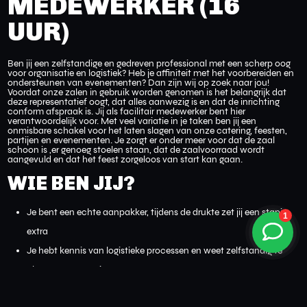
MEDEWERKER (16
UUR)
Ben jij een zelfstandige en gedreven professional met een scherp oog
voor organisatie en logistiek? Heb je affiniteit met het voorbereiden en
ondersteunen van evenementen? Dan zijn wij op zoek naar jou!
Voordat onze zalen in gebruik worden genomen is het belangrijk dat
deze representatief oogt, dat alles aanwezig is en dat de inrichting
conform afspraak is. Jij als facilitair medewerker bent hier
verantwoordelijk voor. Met veel variatie in je taken ben jij een
onmisbare schakel voor het laten slagen van onze catering, feesten,
partijen en evenementen. Je zorgt er onder meer voor dat de zaal
schoon is ,er genoeg stoelen staan, dat de zaalvoorraad wordt
aangevuld en dat het feest zorgeloos van start kan gaan.
WIE BEN JIJ?
Je bent een echte aanpakker, tijdens de drukte zet jij een stapje
extra
Je hebt kennis van logistieke processen en weet zelfstandig te
plannen en organiseren.
Je bent parttime beschikbaar voor langere tijd, waarbij